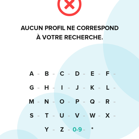
AUCUN PROFIL NE CORRESPOND
À VOTRE RECHERCHE.
A
B
C
D
E
F
G
H
I
J
K
L
M
N
O
P
Q
R
S
T
U
V
W
X
Y
Z
0-9
*