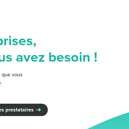
rises,
us avez besoin !
% que vous
p
.
des prestataires