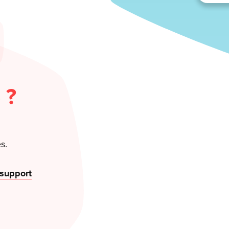
 ?
s.
 support