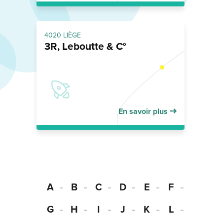
4020 LIÈGE
3R, Leboutte & C°
En savoir plus
A
B
C
D
E
F
G
H
I
J
K
L