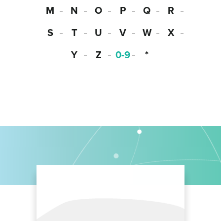
M
N
O
P
Q
R
S
T
U
V
W
X
Y
Z
0-9
*