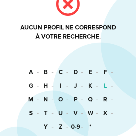
AUCUN PROFIL NE CORRESPOND
À VOTRE RECHERCHE.
A
B
C
D
E
F
G
H
I
J
K
L
M
N
O
P
Q
R
S
T
U
V
W
X
Y
Z
0-9
*