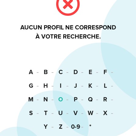
AUCUN PROFIL NE CORRESPOND
À VOTRE RECHERCHE.
A
B
C
D
E
F
G
H
I
J
K
L
M
N
O
P
Q
R
S
T
U
V
W
X
Y
Z
0-9
*