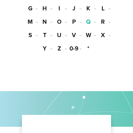
G
H
I
J
K
L
M
N
O
P
Q
R
S
T
U
V
W
X
Y
Z
0-9
*