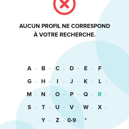
AUCUN PROFIL NE CORRESPOND
À VOTRE RECHERCHE.
A
B
C
D
E
F
G
H
I
J
K
L
M
N
O
P
Q
R
S
T
U
V
W
X
Y
Z
0-9
*