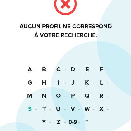
AUCUN PROFIL NE CORRESPOND
À VOTRE RECHERCHE.
A
B
C
D
E
F
G
H
I
J
K
L
M
N
O
P
Q
R
S
T
U
V
W
X
Y
Z
0-9
*