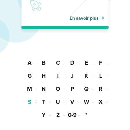
En savoir plus
A
B
C
D
E
F
G
H
I
J
K
L
M
N
O
P
Q
R
S
T
U
V
W
X
Y
Z
0-9
*