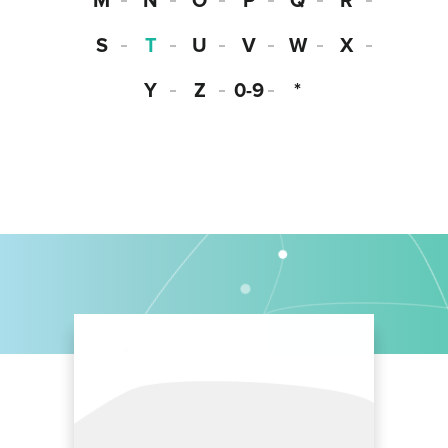
M
N
O
P
Q
R
S
T
U
V
W
X
Y
Z
0-9
*