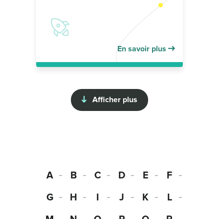
En savoir plus
Afficher plus
A
B
C
D
E
F
G
H
I
J
K
L