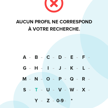
AUCUN PROFIL NE CORRESPOND
À VOTRE RECHERCHE.
A
B
C
D
E
F
G
H
I
J
K
L
M
N
O
P
Q
R
S
T
U
V
W
X
Y
Z
0-9
*