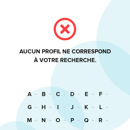
AUCUN PROFIL NE CORRESPOND
À VOTRE RECHERCHE.
A
B
C
D
E
F
G
H
I
J
K
L
M
N
O
P
Q
R