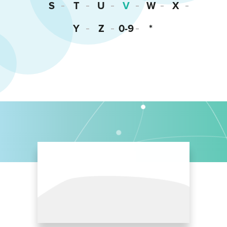
S
T
U
V
W
X
Y
Z
0-9
*