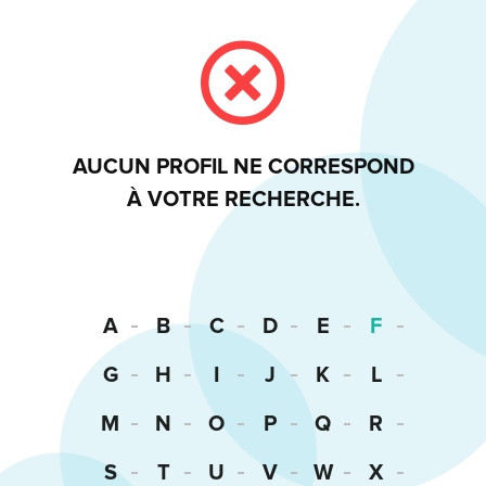
AUCUN PROFIL NE CORRESPOND
À VOTRE RECHERCHE.
A
B
C
D
E
F
G
H
I
J
K
L
M
N
O
P
Q
R
S
T
U
V
W
X