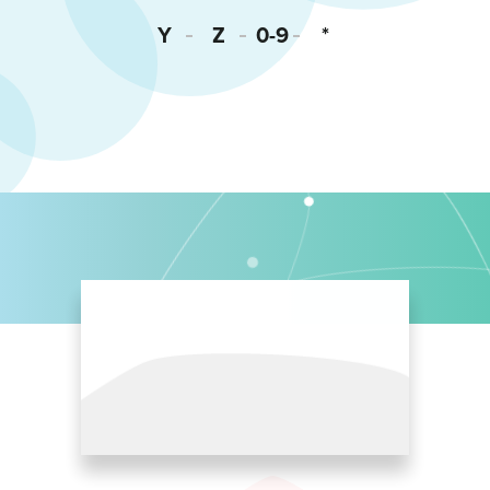
Y
Z
0-9
*