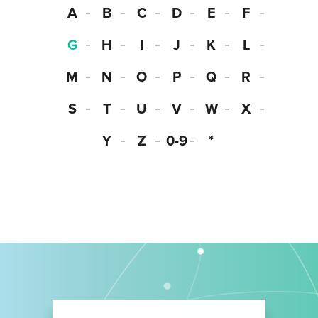
A
B
C
D
E
F
G
H
I
J
K
L
M
N
O
P
Q
R
S
T
U
V
W
X
Y
Z
0-9
*