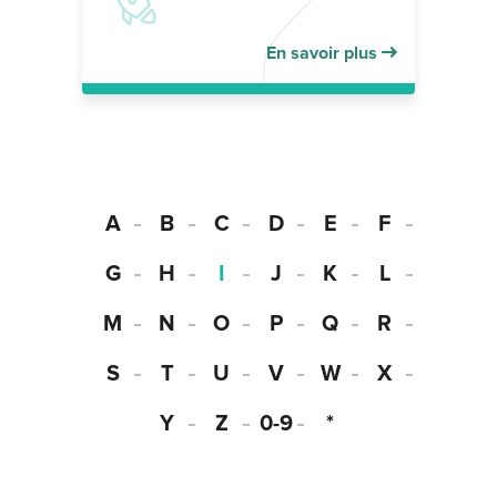
En savoir plus
A
B
C
D
E
F
G
H
I
J
K
L
M
N
O
P
Q
R
S
T
U
V
W
X
Y
Z
0-9
*