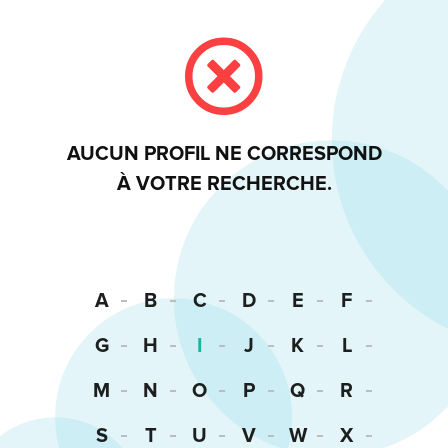
AUCUN PROFIL NE CORRESPOND
À VOTRE RECHERCHE.
A
B
C
D
E
F
G
H
I
J
K
L
M
N
O
P
Q
R
S
T
U
V
W
X