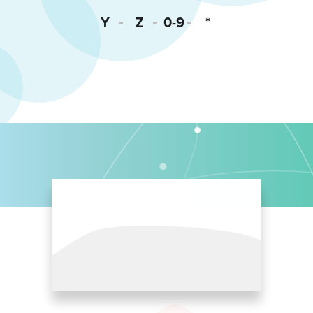
Y
Z
0-9
*