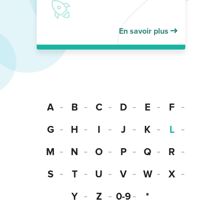
En savoir plus
A
B
C
D
E
F
G
H
I
J
K
L
M
N
O
P
Q
R
S
T
U
V
W
X
Y
Z
0-9
*