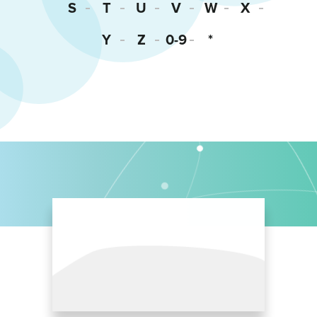
S
T
U
V
W
X
Y
Z
0-9
*