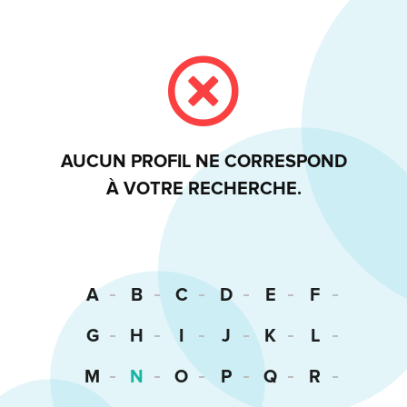
AUCUN PROFIL NE CORRESPOND
À VOTRE RECHERCHE.
A
B
C
D
E
F
G
H
I
J
K
L
M
N
O
P
Q
R