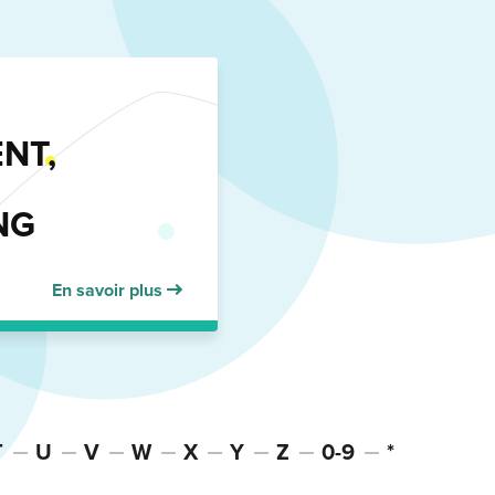
NT,
NG
En savoir plus
T
U
V
W
X
Y
Z
0-9
*