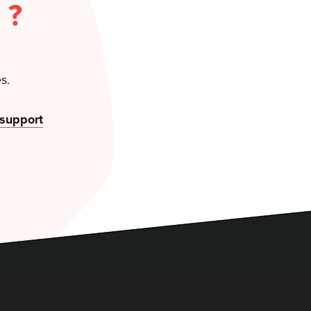
 ?
s.
 support