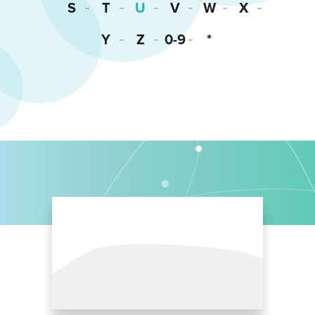
S
T
U
V
W
X
Y
Z
0-9
*