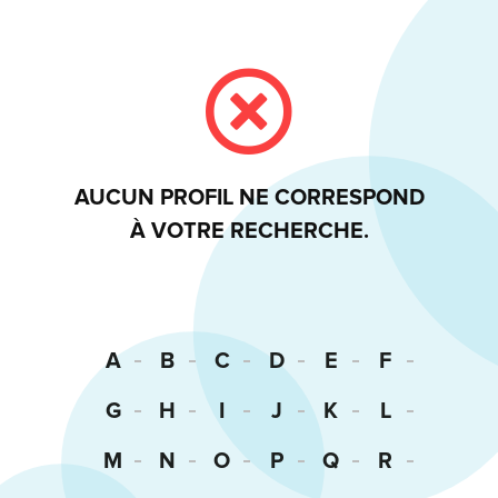
AUCUN PROFIL NE CORRESPOND
À VOTRE RECHERCHE.
A
B
C
D
E
F
G
H
I
J
K
L
M
N
O
P
Q
R