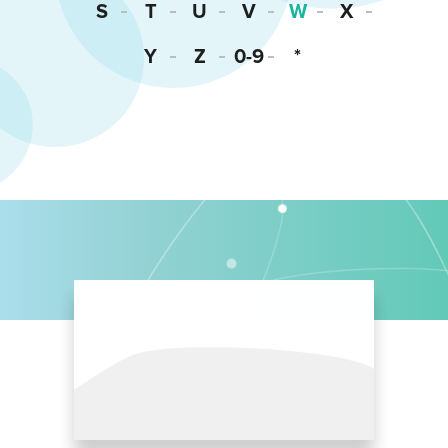
S
T
U
V
W
X
Y
Z
0-9
*