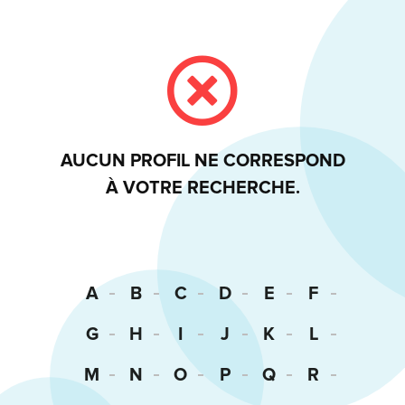
AUCUN PROFIL NE CORRESPOND
À VOTRE RECHERCHE.
A
B
C
D
E
F
G
H
I
J
K
L
M
N
O
P
Q
R