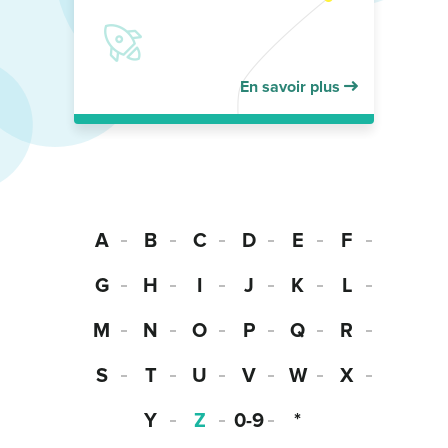
En savoir plus
A
B
C
D
E
F
G
H
I
J
K
L
M
N
O
P
Q
R
S
T
U
V
W
X
Y
Z
0-9
*