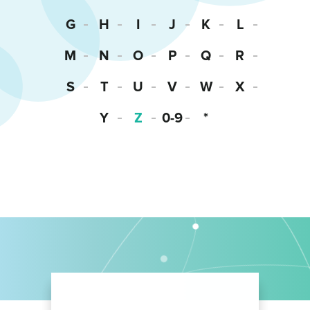
G
H
I
J
K
L
M
N
O
P
Q
R
S
T
U
V
W
X
Y
Z
0-9
*