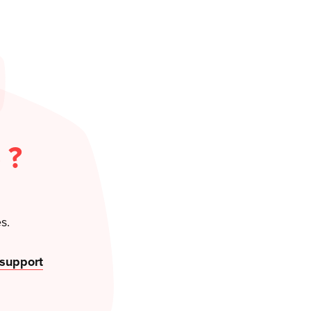
 ?
s.
 support