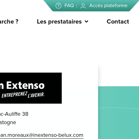
FAQ
Accès plateforme
rche ?
Les prestataires
Contact
c-Auliffe 38
stogne
han.moreaux@inextenso-belux.com