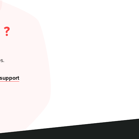
 ?
s.
 support