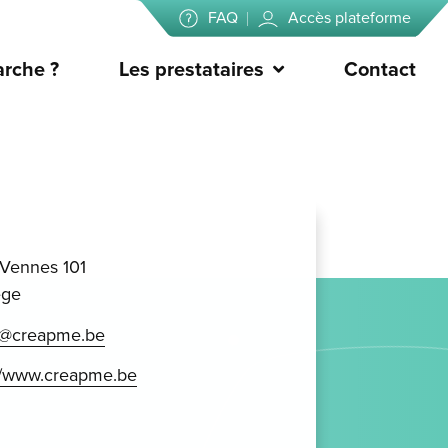
FAQ
Accès plateforme
rche ?
Les prestataires
Contact
Vennes 101
ège
@creapme.be
://www.creapme.be