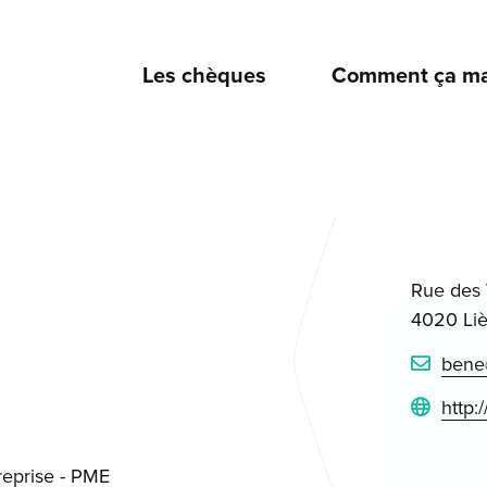
Les chèques
Comment ça ma
Rue des 
4020 Li
bene
http
reprise - PME