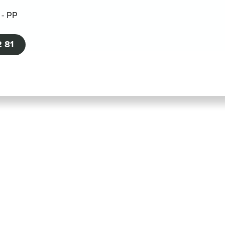
 - PP
 81