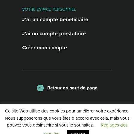
VOTRE ESPACE PERSONNEL
J’ai un compte bénéficiaire
J'ai un compte prestataire
Créer mon compte
Retour en haut de page
La charte
Mentions légales
Ce site Web utilise des cookies pour améliorer votre expérience.
Politique de confidentialité
Nous supposerons que vous êtes d'accord avec cela, mais vous
pouvez vous désinscrire si vous le souhaitez.
Réglages des
©2026 | Service Public de Wallonie