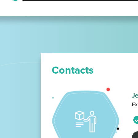
Contacts
J
Ex