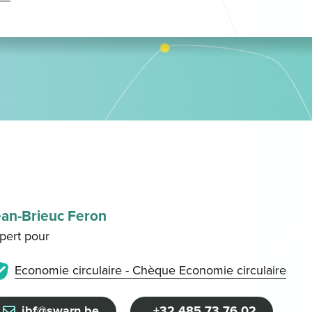
ean-Brieuc Feron
pert pour
Economie circulaire - Chèque Economie circulaire
jbf@swarn.be
+32 485 73 76 02