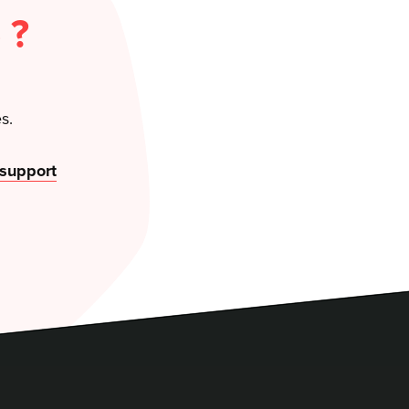
 ?
s.
 support