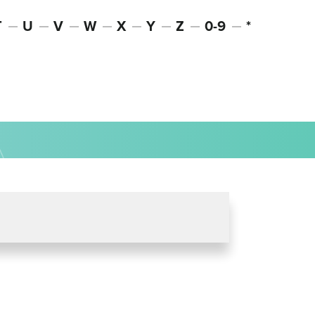
T
U
V
W
X
Y
Z
0-9
*