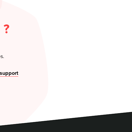
 ?
s.
 support