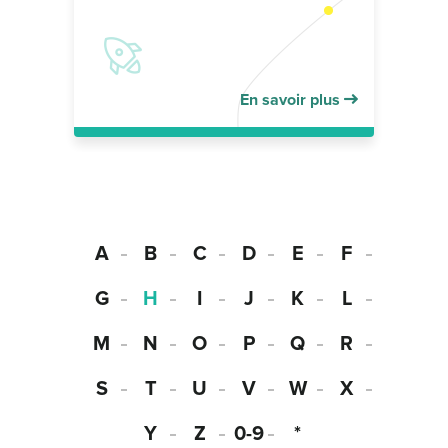
En savoir plus
A
B
C
D
E
F
G
H
I
J
K
L
M
N
O
P
Q
R
S
T
U
V
W
X
Y
Z
0-9
*