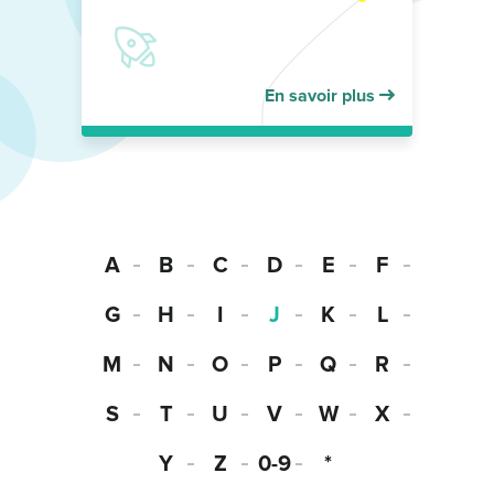
En savoir plus
A
B
C
D
E
F
G
H
I
J
K
L
M
N
O
P
Q
R
S
T
U
V
W
X
Y
Z
0-9
*