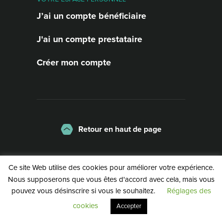
J’ai un compte bénéficiaire
J'ai un compte prestataire
Créer mon compte
Retour en haut de page
La charte
Mentions légales
Ce site Web utilise des cookies pour améliorer votre expérience.
Politique de confidentialité
Nous supposerons que vous êtes d'accord avec cela, mais vous
pouvez vous désinscrire si vous le souhaitez.
Réglages des
©2026 | Service Public de Wallonie
cookies
Accepter