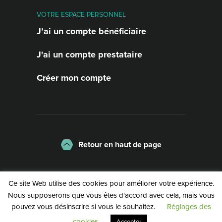
VOTRE ESPACE PERSONNEL
J’ai un compte bénéficiaire
J'ai un compte prestataire
Créer mon compte
Retour en haut de page
La charte
Mentions légales
Ce site Web utilise des cookies pour améliorer votre expérience.
Politique de confidentialité
Nous supposerons que vous êtes d'accord avec cela, mais vous
pouvez vous désinscrire si vous le souhaitez.
Réglages des
©2026 | Service Public de Wallonie
cookies