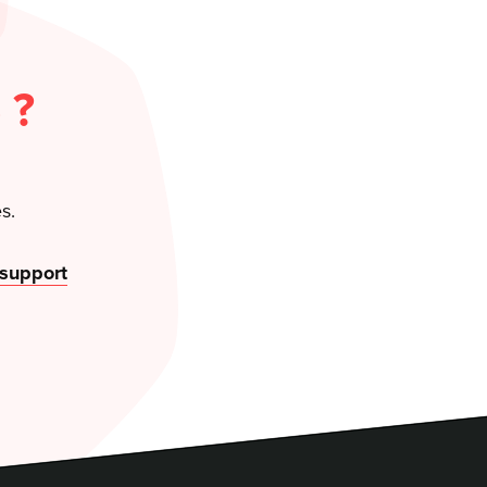
 ?
s.
 support