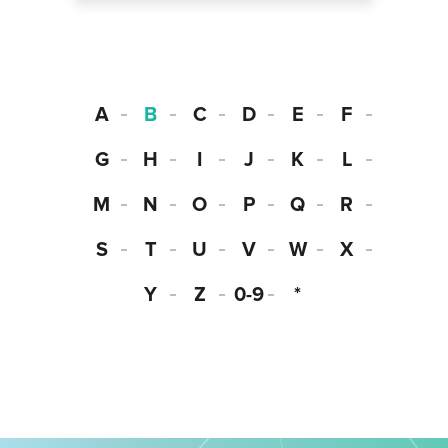
A
B
C
D
E
F
G
H
I
J
K
L
M
N
O
P
Q
R
S
T
U
V
W
X
Y
Z
0-9
*