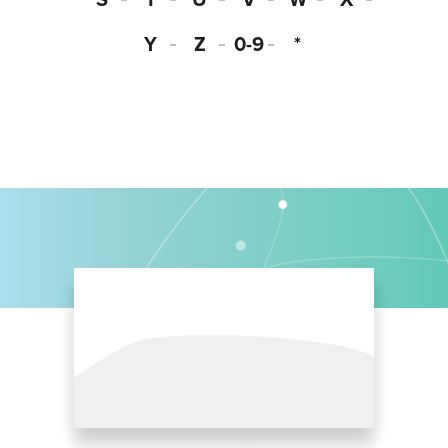
Y
Z
0-9
*