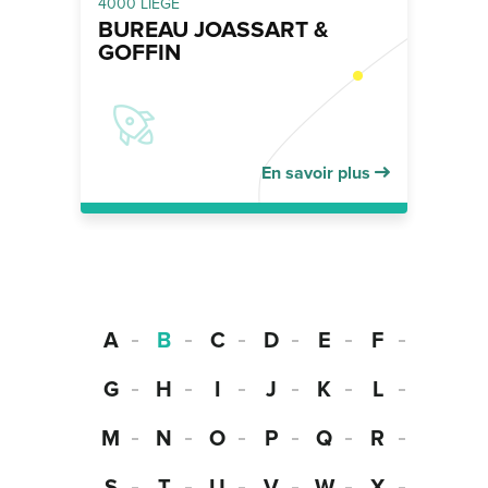
4000 LIÈGE
BUREAU JOASSART &
GOFFIN
En savoir plus
A
B
C
D
E
F
G
H
I
J
K
L
M
N
O
P
Q
R
S
T
U
V
W
X