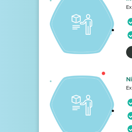
Ex
Ni
Ex