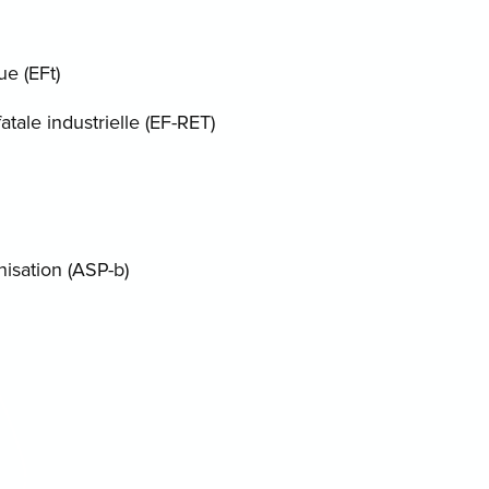
e (EFt)
atale industrielle (EF-RET)
isation (ASP-b)