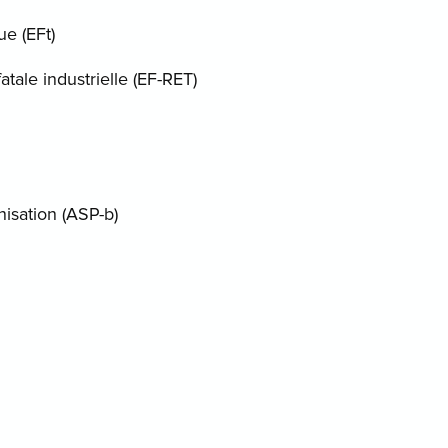
e (EFt)
atale industrielle (EF-RET)
isation (ASP-b)