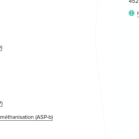
452
)
)
ométhanisation (ASP-b)