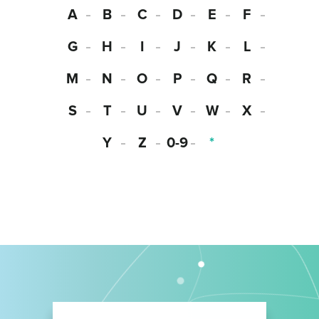
A
B
C
D
E
F
G
H
I
J
K
L
M
N
O
P
Q
R
S
T
U
V
W
X
Y
Z
0-9
*