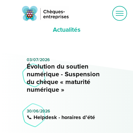
Ouvrir
le
menu
Actualités
03/07/2026
Évolution du soutien
numérique - Suspension
du chèque « maturité
numérique »
30/06/2026
📞 Helpdesk - horaires d’été