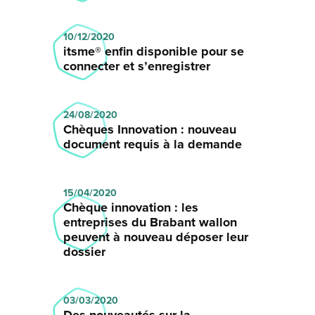
10/12/2020
itsme® enfin disponible pour se
connecter et s’enregistrer
24/08/2020
Chèques Innovation : nouveau
document requis à la demande
15/04/2020
Chèque innovation : les
entreprises du Brabant wallon
peuvent à nouveau déposer leur
dossier
03/03/2020