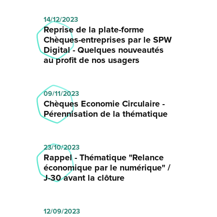
14/12/2023
Reprise de la plate-forme
Chèques-entreprises par le SPW
Digital - Quelques nouveautés
au profit de nos usagers
09/11/2023
Chèques Economie Circulaire -
Pérennisation de la thématique
23/10/2023
Rappel - Thématique "Relance
économique par le numérique" /
J-30 avant la clôture
12/09/2023