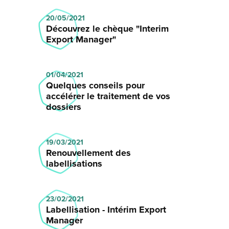
20/05/2021
Découvrez le chèque "Interim
Export Manager"
01/04/2021
Quelques conseils pour
accélérer le traitement de vos
dossiers
19/03/2021
Renouvellement des
labellisations
23/02/2021
Labellisation - Intérim Export
Manager