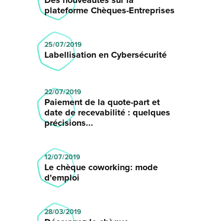
Des nouveautés sur la
plateforme Chèques-Entreprises
25/07/2019
Labellisation en Cybersécurité
22/07/2019
Paiement de la quote-part et
date de recevabilité : quelques
précisions...
12/07/2019
Le chèque coworking: mode
d'emploi
28/03/2019