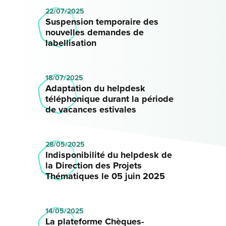
22/07/2025
Suspension temporaire des
nouvelles demandes de
labellisation
18/07/2025
Adaptation du helpdesk
téléphonique durant la période
de vacances estivales
28/05/2025
Indisponibilité du helpdesk de
la Direction des Projets
Thématiques le 05 juin 2025
14/05/2025
La plateforme Chèques-