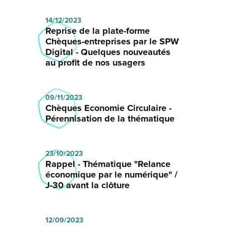
14/12/2023
Reprise de la plate-forme
Chèques-entreprises par le SPW
Digital - Quelques nouveautés
au profit de nos usagers
09/11/2023
Chèques Economie Circulaire -
Pérennisation de la thématique
23/10/2023
Rappel - Thématique "Relance
économique par le numérique" /
J-30 avant la clôture
12/09/2023