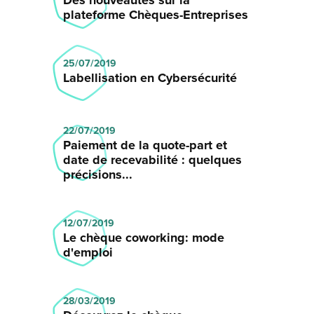
Des nouveautés sur la
plateforme Chèques-Entreprises
25/07/2019
Labellisation en Cybersécurité
22/07/2019
Paiement de la quote-part et
date de recevabilité : quelques
précisions...
12/07/2019
Le chèque coworking: mode
d'emploi
28/03/2019