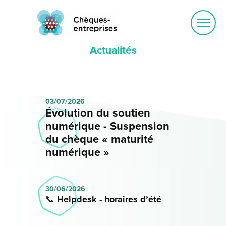
Ouvrir
le
menu
Actualités
03/07/2026
Évolution du soutien
numérique - Suspension
du chèque « maturité
numérique »
30/06/2026
📞 Helpdesk - horaires d’été