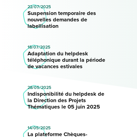
22/07/2025
Suspension temporaire des
nouvelles demandes de
labellisation
18/07/2025
Adaptation du helpdesk
téléphonique durant la période
de vacances estivales
28/05/2025
Indisponibilité du helpdesk de
la Direction des Projets
Thématiques le 05 juin 2025
14/05/2025
La plateforme Chèques-