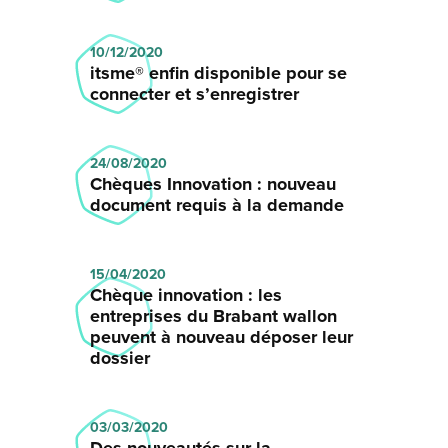
10/12/2020
itsme® enfin disponible pour se
connecter et s’enregistrer
24/08/2020
Chèques Innovation : nouveau
document requis à la demande
15/04/2020
Chèque innovation : les
entreprises du Brabant wallon
peuvent à nouveau déposer leur
dossier
03/03/2020