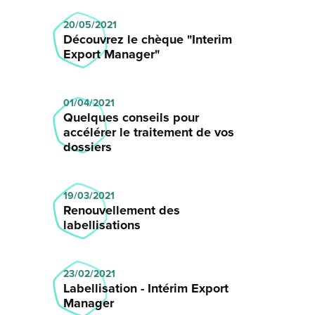
20/05/2021
Découvrez le chèque "Interim
Export Manager"
01/04/2021
Quelques conseils pour
accélérer le traitement de vos
dossiers
19/03/2021
Renouvellement des
labellisations
23/02/2021
Labellisation - Intérim Export
Manager